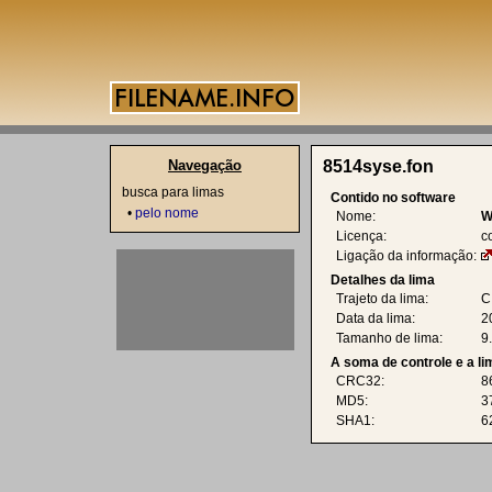
Navegação
8514syse.fon
busca para limas
Contido no software
•
pelo nome
Nome:
W
Licença:
c
Ligação da informação:
Detalhes da lima
Trajeto da lima:
C
Data da lima:
2
Tamanho de lima:
9
A soma de controle e a l
CRC32:
8
MD5:
3
SHA1:
6