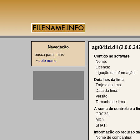
Navegação
agt041d.dll (2.0.0.34
busca para limas
Contido no software
•
pelo nome
Nome:
Licença:
Ligação da informação:
Detalhes da lima
Trajeto da lima:
Data da lima:
Versão:
Tamanho de lima:
A soma de controle e a l
CRC32:
MD5:
SHA1:
Informação do recurso d
Nome de companhia: