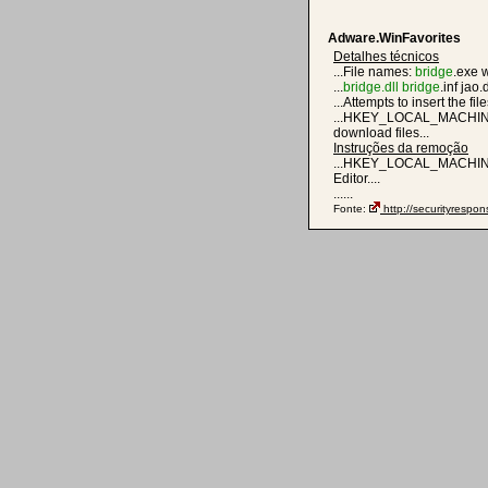
Adware.WinFavorites
Detalhes técnicos
...File names:
bridge
.exe w
...
bridge.dll
bridge
.inf jao.d
...Attempts to insert the fil
...HKEY_LOCAL_MACHINES
download files...
Instruções da remoção
...HKEY_LOCAL_MACHINESo
Editor....
......
Fonte:
http://securityrespo