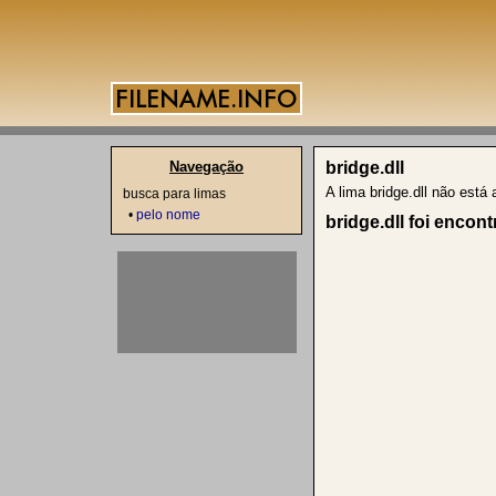
Navegação
bridge.dll
A lima bridge.dll não est
busca para limas
•
pelo nome
bridge.dll foi encon