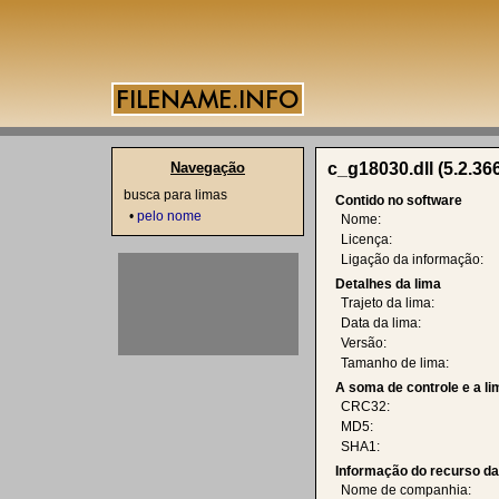
Navegação
c_g18030.dll (5.2.36
busca para limas
Contido no software
•
pelo nome
Nome:
Licença:
Ligação da informação:
Detalhes da lima
Trajeto da lima:
Data da lima:
Versão:
Tamanho de lima:
A soma de controle e a l
CRC32:
MD5:
SHA1:
Informação do recurso d
Nome de companhia: