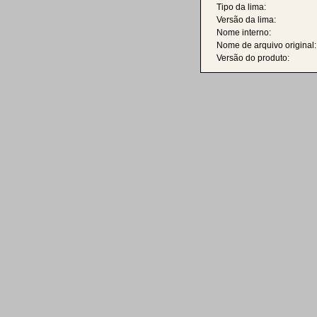
Tipo da lima:
Versão da lima:
Nome interno:
Nome de arquivo original:
Versão do produto: