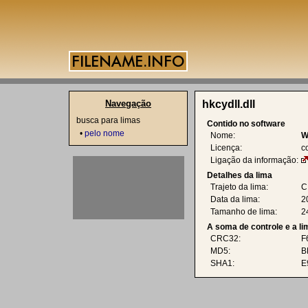
Navegação
hkcydll.dll
busca para limas
Contido no software
•
pelo nome
Nome:
W
Licença:
c
Ligação da informação:
Detalhes da lima
Trajeto da lima:
C
Data da lima:
2
Tamanho de lima:
2
A soma de controle e a l
CRC32:
F
MD5:
B
SHA1:
E