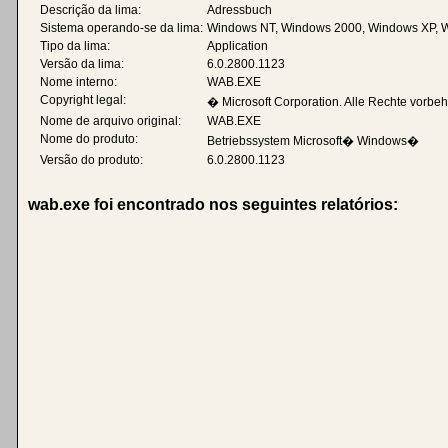
Descrição da lima:
Adressbuch
Sistema operando-se da lima:
Windows NT, Windows 2000, Windows XP, 
Tipo da lima:
Application
Versão da lima:
6.0.2800.1123
Nome interno:
WAB.EXE
Copyright legal:
� Microsoft Corporation. Alle Rechte vorbeh
Nome de arquivo original:
WAB.EXE
Nome do produto:
Betriebssystem Microsoft� Windows�
Versão do produto:
6.0.2800.1123
wab.exe foi encontrado nos seguintes relatórios: