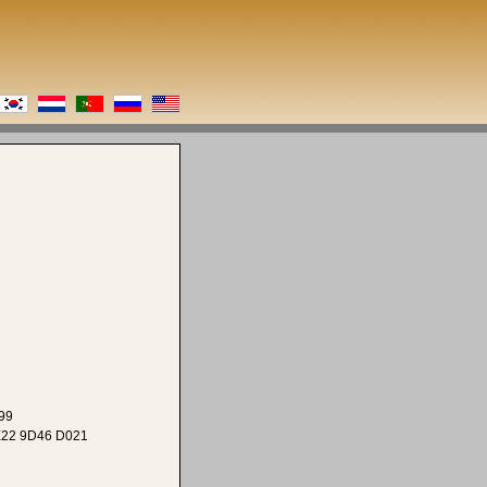
99
E22 9D46 D021