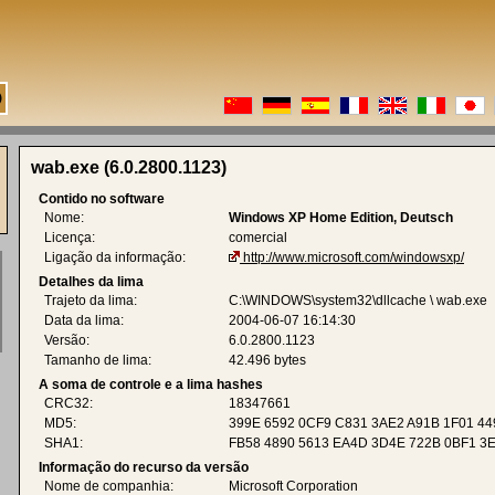
wab.exe (6.0.2800.1123)
Contido no software
Nome:
Windows XP Home Edition, Deutsch
Licença:
comercial
Ligação da informação:
http://www.microsoft.com/windowsxp/
Detalhes da lima
Trajeto da lima:
C:\WINDOWS\system32\dllcache \ wab.exe
Data da lima:
2004-06-07 16:14:30
Versão:
6.0.2800.1123
Tamanho de lima:
42.496 bytes
A soma de controle e a lima hashes
CRC32:
18347661
MD5:
399E 6592 0CF9 C831 3AE2 A91B 1F01 44
SHA1:
FB58 4890 5613 EA4D 3D4E 722B 0BF1 3
Informação do recurso da versão
Nome de companhia:
Microsoft Corporation