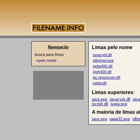
Navegação
Limas pelo nome
busca para limas
javacypt.dll
•
pelo nome
jdbgmgr.exe
jgdw400.dll
jgsh400.dll
jsc.resources.dll
jupiw.dll
Limas superiores:
java.exe
javacypt.dll
java
jscript.dll
jview.exe
A maioria de limas 
java.exe
jawa32.exe
jdb